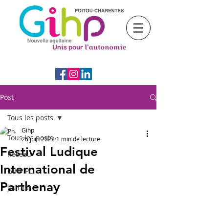
Post
Tous les posts
Gihp
Tous les posts
26 juin 2022
1 min de lecture
Festival Ludique
Réseau
International de
GIHP PC
Parthenay
journal