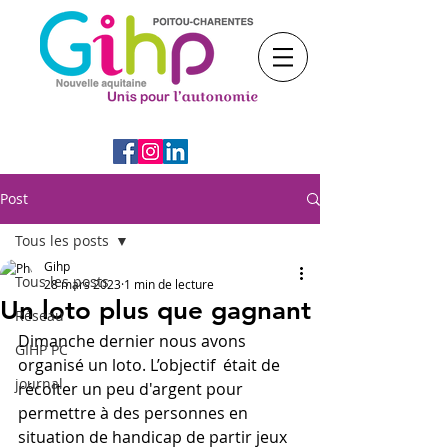
Post
Tous les posts
Gihp
Tous les posts
28 mars 2023
1 min de lecture
Un loto plus que gagnant
Réseau
Dimanche dernier nous avons 
GIHP PC
organisé un loto. L’objectif  était de 
journal
récolter un peu d'argent pour 
permettre à des personnes en 
situation de handicap de partir jeux 