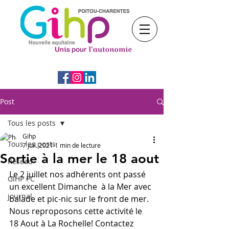
Post
Tous les posts
Gihp
Tous les posts
7 juil. 2021
1 min de lecture
Sortie à la mer le 18 aout
Réseau
Le 2 juillet nos adhérents ont passé 
GIHP PC
un excellent Dimanche  à la Mer avec 
journal
balade et pic-nic sur le front de mer.
Nous reproposons cette activité le 
18 Aout à La Rochelle! Contactez 