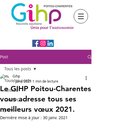
Post
Tous les posts
Gihp
Tous les posts
1 janv. 2021
1 min de lecture
Le GIHP Poitou-Charentes
Réseau
vous adresse tous ses
GIHP PC
meilleurs vœux 2021.
journal
Dernière mise à jour :
30 janv. 2021