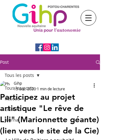
Post
Tous les posts
Gihp
Tous les posts
15 déc. 2020
1 min de lecture
Participez au projet
Réseau
artistique "Le rêve de
GIHP PC
Lili" (Marionnette géante)
journal
(lien vers le site de la Cie)